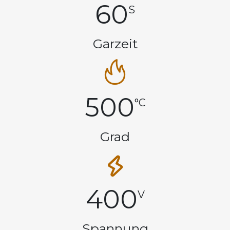
60
S
Garzeit
500
°C
Grad
400
V
Spannung