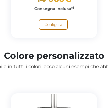
1
Consegna inclusa*
Configura
Colore personalizzato
bile
in
tutti
i
colori,
ecco
alcuni
esempi
che
ab